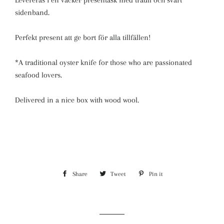
Levereras i en vacker presentask med träull och svart
sidenband.
Perfekt present att ge bort för alla tillfällen!
*A traditional oyster knife for those who are passionated
seafood lovers.
Delivered in a nice box with wood wool.
Share
Share
Tweet
Tweet
Pin it
Pin
on
on
on
Facebook
Twitter
Pinterest