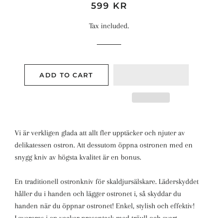
Regular
Sale
599 KR
price
price
Tax included.
ADD TO CART
Vi är verkligen glada att allt fler upptäcker och njuter av
delikatessen ostron.
Att dessutom öppna ostronen med en
snygg kniv av högsta kvalitet är en bonus.
En traditionell ostronkniv för skaldjursälskare. Läderskyddet
håller du i handen och lägger ostronet i, så skyddar du
handen när du öppnar ostronet! Enkel, stylish och effektiv!