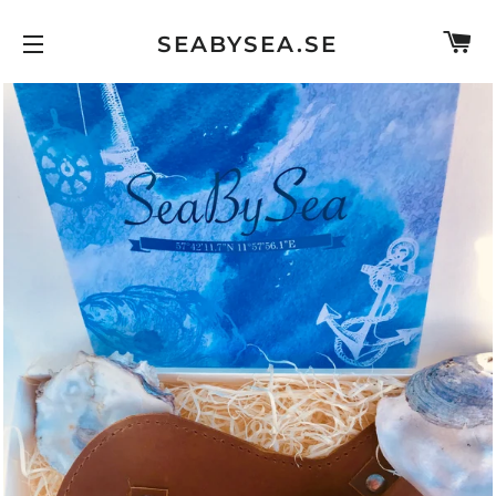
C
SEABYSEA.SE
SITE NAVIGATION